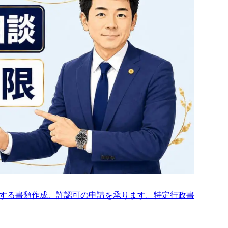
録料
利用料
料
者登録
録の項目 ※詳細型の場合
登録料
する書類作成、許認可の申請を承ります。特定行政書