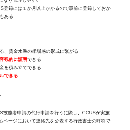
確になり管理しやすい
US登録には１か月以上かかるので
事前に登録
しておか
もある
る、賃金水準の相場感の形成に繋がる
客観的に証明
できる
金を積み立てできる
ルできる
へ
US技能者申請の代行申請を行うに際し、CCUSが実施
ームページにおいて連絡先を公表する行政書士の呼称で