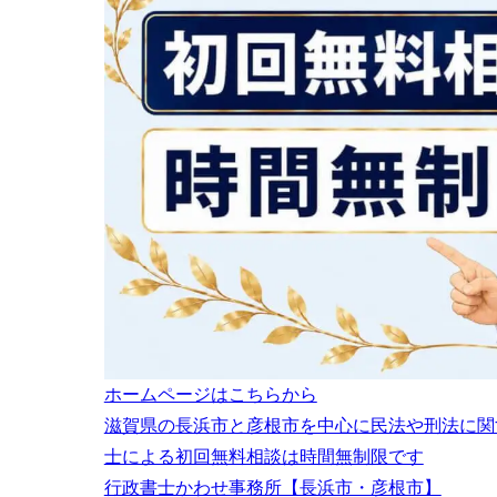
事業者登
3.2
管理者ID
3.3
現場利用
3.4
4
CCUSの技能
技能者登
4.1
技能者の
4.2
5
まとめ
ホームページはこちらから
滋賀県の長浜市と彦根市を中心に民法や刑法に関
士による初回無料相談は時間無制限です
行政書士かわせ事務所【長浜市・彦根市】