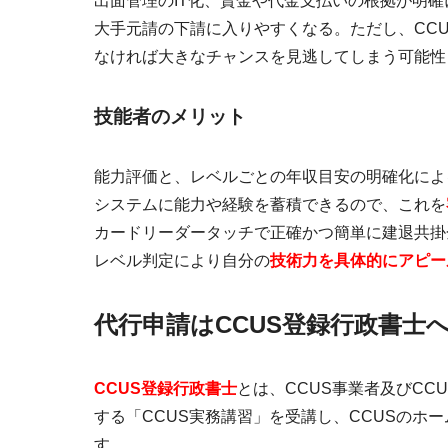
出面管理のIT化、賃金や代金支払いの根拠が明
大手元請の
下請に入りやすくなる。
ただし、CC
なければ大きなチャンスを見逃してしまう可能性
技能者のメリット
能力評価と、レベルごとの年収目安の明確化によ
システムに能力や経験を蓄積できるので、これを
カードリーダータッチで正確かつ簡単に建退共掛
レベル判定により自分の
技術力を具体的にアピー
代行申請はCCUS登録行政書士
CCUS登録行政書士
とは、CCUS事業者及びCC
する「CCUS実務講習」を受講し、CCUSのホ
す。