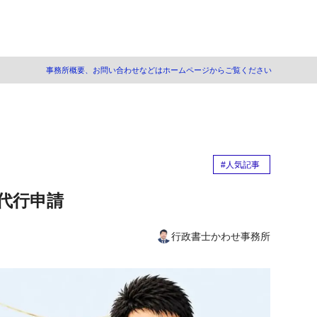
事務所概要、お問い合わせなどはホームページからご覧ください
ップシステム(CCUS)とは
位下請のメリット
リット
#人気記事
メリット
代行申請
US登録行政書士へ
と代理申請
行政書士かわせ事務所
の方法
者登録
録の項目