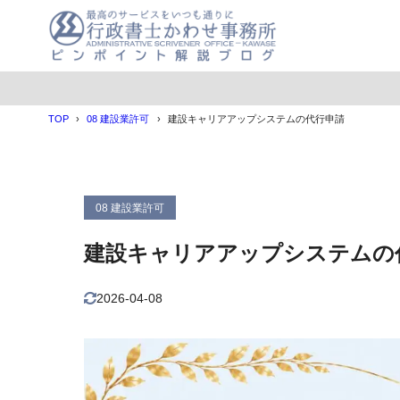
目次
TOP
08 建設業許可
建設キャリアアップシステムの代行申請
1
建設キャリアア
元請・上
1.1
下請のメ
1.2
08 建設業許可
技能者の
1.3
建設キャリアアップシステムの
2
代行申請はCC
代行申請
2.1
2026-04-08
登録申請
2.2
3
CCUSの事業
事業者登
3.1