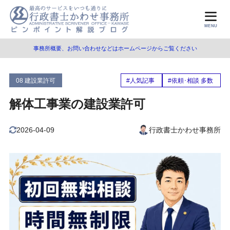
目次
MENU
事務所概要、お問い合わせなどはホームページからご覧ください
1
解体工事業とは
解体工事業の内容
1.1
08 建設業許可
#人気記事
#依頼･相談 多数
解体工事業の例示
1.2
解体工事業の建設業許可
2
解体工事業の要件（一般/知事許可）
2026-04-09
行政書士かわせ事務所
経営業務管理の要件
2.1
適切な社会保険への加入の要件
2.2
営業所技術者等（専任技術者）の要件
2.3
所定学科卒業者等
2.3.1
10年以上の実務経験者
2.3.2
資格免許等を有する者
2.3.3