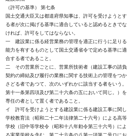
（許可の基準） 第七条
国土交通大臣又は都道府県知事は、許可を受けようとす
る者が次に掲げる基準に適合していると認めるときでな
ければ、許可をしてはならない。
一 建設業に係る経営業務の管理を適正に行うに足りる
能力を有するものとして国土交通省令で定める基準に適
合する者であること。
二 その営業所ごとに、営業所技術者（建設工事の請負
契約の締結及び履行の業務に関する技術上の管理をつか
さどる者であつて、次のいずれかに該当する者をいう。
第十一条第四項及び第二十六条の五において同じ。）を
専任の者として置く者であること。
イ 許可を受けようとする建設業に係る建設工事に関し
学校教育法（昭和二十二年法律第二十六号）による高等
学校（旧中等学校令（昭和十八年勅令第三十六号）によ
る実業学校を含む。第二十六条の八第一項第二号ロにお