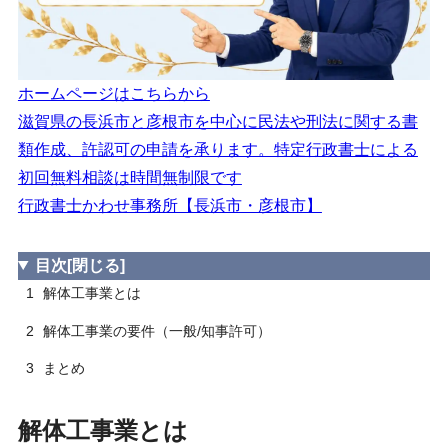
建設業法「技術検定」合格証明書
2.3.3.1
技術士法「技術士試験」登録証
2.3.3.2
ホームページはこちらから
職業能力開発促進法「技能検定」合格証書
2.3.3.3
※等級区分２級→【実務３年】
滋賀県の長浜市と彦根市を中心に民法や刑法に関する書
類作成、許認可の申請を承ります。特定行政書士による
民間資格 合格証明書
2.3.3.4
初回無料相談は時間無制限です
基幹技能者 講習修了証
2.3.3.5
行政書士かわせ事務所【長浜市・彦根市】
誠実性の要件
2.4
財産的基礎の要件
2.5
目次
[閉じる]
1
解体工事業とは
欠格要件等
2.6
2
解体工事業の要件（一般/知事許可）
3
まとめ
3
まとめ
解体工事業とは