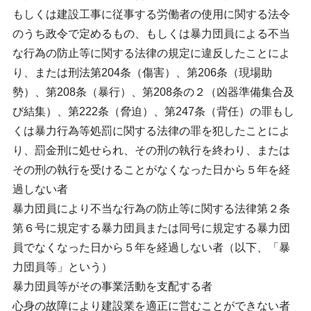
もしくは建設工事に従事する労働者の使用に関する法令
のうち政令で定めるもの、もしくは暴力団員による不当
な行為の防止等に関する法律の規定に違反したことによ
り、または刑法第204条（傷害）、第206条（現場助
勢）、第208条（暴行）、第208条の２（凶器準備集合及
び結集）、第222条（脅迫）、第247条（背任）の罪もし
くは暴力行為等処罰に関する法律の罪を犯したことによ
り、罰金刑に処せられ、その刑の執行を終わり、または
その刑の執行を受けることがなくなった日から５年を経
過しない者
暴力団員により不当な行為の防止等に関する法律第２条
第６号に規定する暴力団員または同号に規定する暴力団
員でなくなった日から５年を経過しない者（以下、「暴
力団員等」という）
暴力団員等がその事業活動を支配する者
心身の故障により建設業を適正に営むことができない者