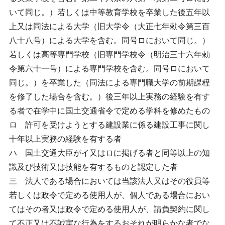
いて同じ。）若しくは中等教育学校を卒業した後五年以
上又は同法による大学（旧大学令（大正七年勅令第三百
八十八号）による大学を含む。同号ロにおいて同じ。）
若しくは高等専門学校（旧専門学校令（明治三十六年勅
令第六十一号）による専門学校を含む。同号ロにおいて
同じ。）を卒業した（同法による専門職大学の前期課程
を修了した場合を含む。）後三年以上実務の経験を有す
る者で在学中に国土交通省令で定める学科を修めたもの
ロ 許可を受けようとする建設業に係る建設工事に関し
十年以上実務の経験を有する者
ハ 国土交通大臣がイ又はロに掲げる者と同等以上の知
識及び技術又は技能を有するものと認定した者
三 法人である場合においては当該法人又はその役員等
若しくは政令で定める使用人が、個人である場合におい
てはその者又は政令で定める使用人が、請負契約に関し
て不正又は不誠実な行為をするおそれが明らかな者でな