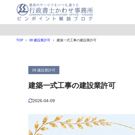
目次
TOP
08 建設業許可
建築一式工事の建設業許可
1
建築工事業（
建築工事
1.1
建築工事
1.2
08 建設業許可
2
建築工事業の
建築一式工事の建設業許可
経営業務
2.1
適切な社
2.2
2026-04-09
営業所技
2.3
所定
2.3.1
10
2.3.2