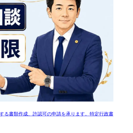
免許等を有する者
建設業法「技術検定」合格証明書
建築士法「建築士試験」免許証
要件
礎の要件
等
する書類作成、許認可の申請を承ります。特定行政書