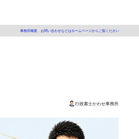
事務所概要、お問い合わせなどはホームページからご覧ください
建築一式工事）とは
業の内容
業の例示
要件（一般/知事許可）
管理の要件
会保険への加入の要件
行政書士かわせ事務所
術者等（専任技術者）の要件
学科卒業者等
年以上の実務経験者