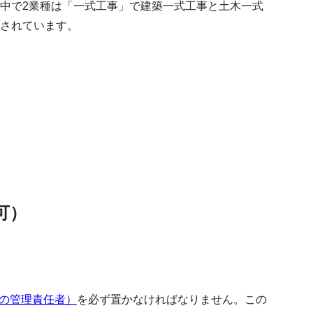
の中で2業種は「一式工事」で建築一式工事と土木一式
とされています。
可）
の管理責任者）
を必ず置かなければなりません。この