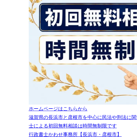
資格
2.3.3
2.3.3.1
2.3.3.2
誠実性の
2.4
財産的基
2.5
欠格要件
2.6
3
まとめ
ホームページはこちらから
滋賀県の長浜市と彦根市を中心に民法や刑法に関
士による初回無料相談は時間無制限です
行政書士かわせ事務所【長浜市・彦根市】