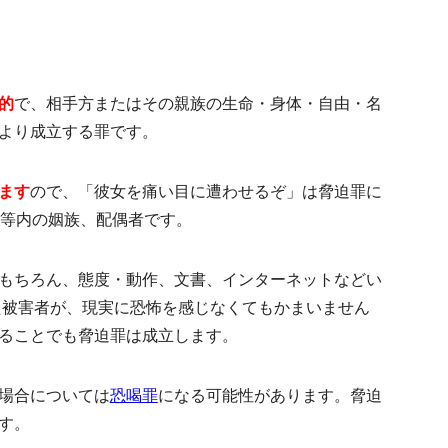
的
で、相手方またはその親族の生命・身体・自由・名
より成立する罪です。
ます
ので、「彼女を痛い目に遭わせるぞ」は脅迫罪に
親等内の姻族、配偶者です。
もちろん、態度・動作、文書、インターネットなどい
た被害者が、
現実に恐怖を感じなくてもかまいません
ることでも脅迫罪は成立します。
場合については
恐喝罪
になる可能性があります。脅迫
す。