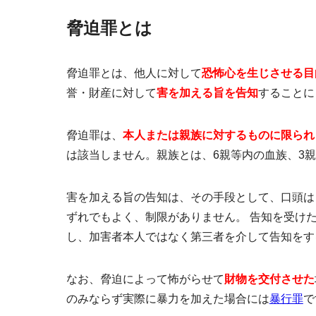
脅迫罪とは
脅迫罪とは、他人に対して
恐怖心を生じさせる目
誉・財産に対して
害を加える旨を告知
することに
脅迫罪は、
本人または親族に対するものに限られ
は該当しません。親族とは、6親等内の血族、3
害を加える旨の告知は、その手段として、口頭は
ずれでもよく、制限がありません。 告知を受け
し、加害者本人ではなく第三者を介して告知をす
なお、脅迫によって怖がらせて
財物を交付させた
のみならず実際に暴力を加えた場合には
暴行罪
で