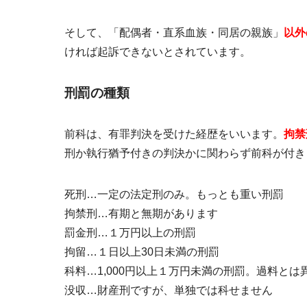
そして、「配偶者・直系血族・同居の親族」
以外
ければ起訴できない
とされています。
刑罰の種類
前科は、有罪判決を受けた経歴をいいます。
拘禁
刑か執行猶予付きの判決かに関わらず前科が付き
死刑…一定の法定刑のみ。もっとも重い刑罰
拘禁刑…有期と無期があります
罰金刑…１万円以上の刑罰
拘留…１日以上30日未満の刑罰
科料…1,000円以上１万円未満の刑罰。過料とは
没収…財産刑ですが、単独では科せません