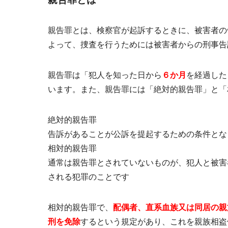
親告罪とは、検察官が起訴するときに、被害者の
よって、捜査を行うためには
被害者からの刑事告
親告罪は「犯人を知った日から
６か月
を経過した
います。また、親告罪には「絶対的親告罪」と「
絶対的親告罪
告訴があることが公訴を提起するための条件とな
相対的親告罪
通常は親告罪とされていないものが、犯人と被害
される犯罪のことです
相対的親告罪で、
配偶者、直系血族又は同居の親
刑を免除
するという規定があり、これを
親族相盗