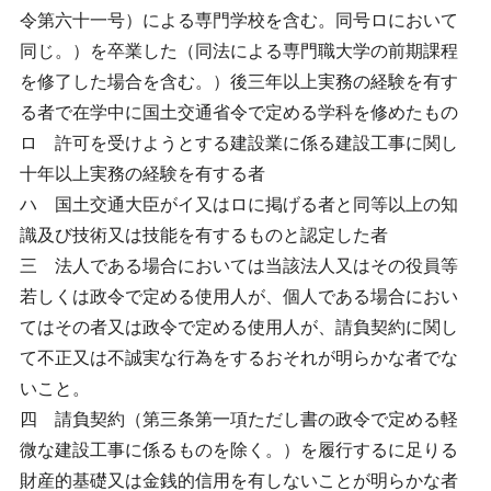
令第六十一号）による専門学校を含む。同号ロにおいて
同じ。）を卒業した（同法による専門職大学の前期課程
を修了した場合を含む。）後三年以上実務の経験を有す
る者で在学中に国土交通省令で定める学科を修めたもの
ロ 許可を受けようとする建設業に係る建設工事に関し
十年以上実務の経験を有する者
ハ 国土交通大臣がイ又はロに掲げる者と同等以上の知
識及び技術又は技能を有するものと認定した者
三 法人である場合においては当該法人又はその役員等
若しくは政令で定める使用人が、個人である場合におい
てはその者又は政令で定める使用人が、請負契約に関し
て不正又は不誠実な行為をするおそれが明らかな者でな
いこと。
四 請負契約（第三条第一項ただし書の政令で定める軽
微な建設工事に係るものを除く。）を履行するに足りる
財産的基礎又は金銭的信用を有しないことが明らかな者