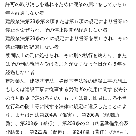
許可の取り消しを逃れるために廃業の届出をしてから５
年を経過しない者
建設業法第28条第３項または第５項の規定により営業の
停止を命ぜられ、その停止期間が経過しない者
建設業法第29条の４の規定により営業を禁止され、その
禁止期間が経過しない者
禁固以上の刑に処せられ、その刑の執行を終わり、また
はその刑の執行を受けることがなくなった日から５年を
経過しない者
建設業法、建築基準法、労働基準法等の建設工事の施工
もしくは建設工事に従事する労働者の使用に関する法令
のうち政令で定めるもの、もしくは暴力団員による不当
な行為の防止等に関する法律の規定に違反したことによ
り、または刑法第204条（傷害）、第206条（現場助
勢）、第208条（暴行）、第208条の２（凶器準備集合及
び結集）、第222条（脅迫）、第247条（背任）の罪もし