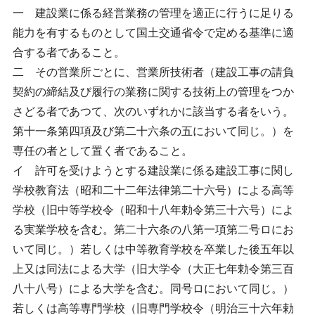
一 建設業に係る経営業務の管理を適正に行うに足りる
能力を有するものとして国土交通省令で定める基準に適
合する者であること。
二 その営業所ごとに、営業所技術者（建設工事の請負
契約の締結及び履行の業務に関する技術上の管理をつか
さどる者であつて、次のいずれかに該当する者をいう。
第十一条第四項及び第二十六条の五において同じ。）を
専任の者として置く者であること。
イ 許可を受けようとする建設業に係る建設工事に関し
学校教育法（昭和二十二年法律第二十六号）による高等
学校（旧中等学校令（昭和十八年勅令第三十六号）によ
る実業学校を含む。第二十六条の八第一項第二号ロにお
いて同じ。）若しくは中等教育学校を卒業した後五年以
上又は同法による大学（旧大学令（大正七年勅令第三百
八十八号）による大学を含む。同号ロにおいて同じ。）
若しくは高等専門学校（旧専門学校令（明治三十六年勅