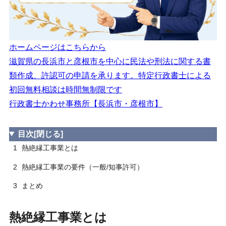
建設業法「技術検定」合格証明書
2.3.3.1
職業能力開発促進法「技能検定」合格証書
2.3.3.2
※等級区分２級→【実務３年】
ホームページはこちらから
基幹技能者 講習修了証
2.3.3.3
滋賀県の長浜市と彦根市を中心に民法や刑法に関する書
類作成、許認可の申請を承ります。特定行政書士による
誠実性の要件
2.4
初回無料相談は時間無制限です
財産的基礎の要件
2.5
行政書士かわせ事務所【長浜市・彦根市】
欠格要件等
2.6
3
まとめ
目次
[閉じる]
1
熱絶縁工事業とは
2
熱絶縁工事業の要件（一般/知事許可）
3
まとめ
熱絶縁工事業とは