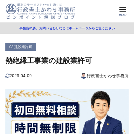
目次
MENU
事務所概要、お問い合わせなどはホームページからご覧ください
1
熱絶縁工事業とは
熱絶縁工事業の内容
1.1
08 建設業許可
熱絶縁工事業の例示
1.2
熱絶縁工事業の建設業許可
2
熱絶縁工事業の要件（一般/知事許可）
2026-04-09
行政書士かわせ事務所
経営業務管理の要件
2.1
適切な社会保険への加入の要件
2.2
営業所技術者等（専任技術者）の要件
2.3
所定学科卒業者等
2.3.1
10年以上の実務経験者
2.3.2
資格免許等を有する者
2.3.3