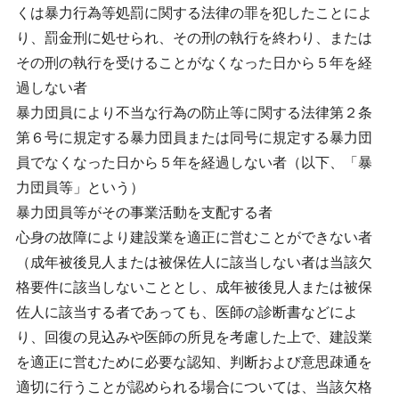
くは暴力行為等処罰に関する法律の罪を犯したことによ
り、罰金刑に処せられ、その刑の執行を終わり、または
その刑の執行を受けることがなくなった日から５年を経
過しない者
暴力団員により不当な行為の防止等に関する法律第２条
第６号に規定する暴力団員または同号に規定する暴力団
員でなくなった日から５年を経過しない者（以下、「暴
力団員等」という）
暴力団員等がその事業活動を支配する者
心身の故障により建設業を適正に営むことができない者
（成年被後見人または被保佐人に該当しない者は当該欠
格要件に該当しないこととし、成年被後見人または被保
佐人に該当する者であっても、医師の診断書などによ
り、回復の見込みや医師の所見を考慮した上で、建設業
を適正に営むために必要な認知、判断および意思疎通を
適切に行うことが認められる場合については、当該欠格