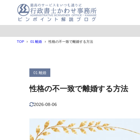
目次
TOP
01 離婚
性格の不一致で離婚する方法
1
性格の不一致
2
性格の不一致
協議離婚
2.1
01 離婚
調停離婚
2.2
性格の不一致で離婚する方法
裁判離婚
2.3
3
性格の不一致
2026-08-06