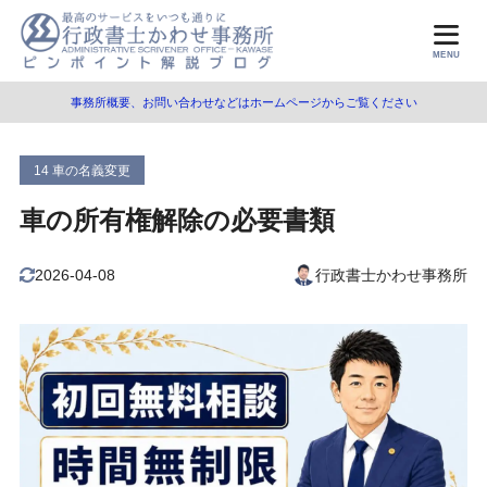
目次
MENU
事務所概要、お問い合わせなどはホームページからご覧ください
1
所有権解除とは
2
所有権解除の方法
14 車の名義変更
3
所有権解除の必要書類
車の所有権解除の必要書類
OCR第１号様式の書き方
3.1
2026-04-08
行政書士かわせ事務所
4
ディーラー以外で購入した場合
5
まとめ