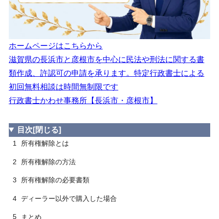
ホームページはこちらから
滋賀県の長浜市と彦根市を中心に民法や刑法に関する書
類作成、許認可の申請を承ります。特定行政書士による
初回無料相談は時間無制限です
行政書士かわせ事務所【長浜市・彦根市】
目次
[閉じる]
1
所有権解除とは
2
所有権解除の方法
3
所有権解除の必要書類
4
ディーラー以外で購入した場合
5
まとめ