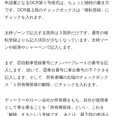
申請書となるOCR第１号様式は、ちょっと独特の書き方
です。OCR最上段のチェックボックスは「移転登録」に
チェックを入れます。
太枠ゾーンで記入する箇所は３箇所だけです。通常の移
転登録よりも記入項目が少なくなっています。太枠ゾー
ンや鉛筆やシャーペンで記入します。
まず、
㉑自動車登録番号にナンバープレートの番号を記
入
します。 続いて、
㉒車台番号に車台番号の下７ケタを
記入
します。そして、所有者欄の左端のチェックボック
ス
「１所有権留保の解除」にチェックを入れます。
ディーラーやローン会社が所有権をもち、自分が使用者
として車を乗ることを「所有権留保」といい、これを
「解除」するという意味です。 あとは、最下段の申請人