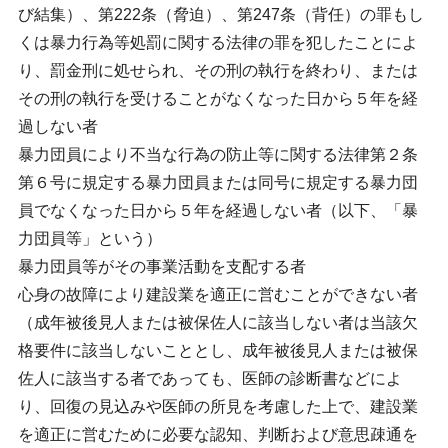
び結集）、第222条（脅迫）、第247条（背任）の罪もし
くは暴力行為等処罰に関する法律の罪を犯したことによ
り、罰金刑に処せられ、その刑の執行を終わり、または
その刑の執行を受けることがなくなった日から５年を経
過しない者
暴力団員により不当な行為の防止等に関する法律第２条
第６号に規定する暴力団員または同号に規定する暴力団
員でなくなった日から５年を経過しない者（以下、「暴
力団員等」という）
暴力団員等がその事業活動を支配する者
心身の故障により建設業を適正に営むことができない者
（成年被後見人または被保佐人に該当しない者は当該欠
格要件に該当しないこととし、成年被後見人または被保
佐人に該当する者であっても、医師の診断書などによ
り、回復の見込みや医師の所見を考慮した上で、建設業
を適正に営むために必要な認知、判断および意思疎通を