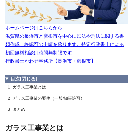
建設業法「技術検定」合格証明書
2.3.3.1
職業能力開発促進法「技能検定」合格証書
2.3.3.2
※等級区分２級→【実務３年】
ホームページはこちらから
基幹技能者 講習修了証
2.3.3.3
滋賀県の長浜市と彦根市を中心に民法や刑法に関する書
類作成、許認可の申請を承ります。特定行政書士による
誠実性の要件
2.4
初回無料相談は時間無制限です
財産的基礎の要件
2.5
行政書士かわせ事務所【長浜市・彦根市】
欠格要件等
2.6
3
まとめ
目次
[閉じる]
1
ガラス工事業とは
2
ガラス工事業の要件（一般/知事許可）
3
まとめ
ガラス工事業とは