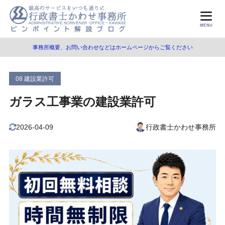
目次
MENU
事務所概要、お問い合わせなどはホームページからご覧ください
1
ガラス工事業とは
ガラス工事業の内容
1.1
08 建設業許可
ガラス工事業の例示
1.2
ガラス工事業の建設業許可
2
ガラス工事業の要件（一般/知事許可）
2026-04-09
行政書士かわせ事務所
経営業務管理の要件
2.1
適切な社会保険への加入の要件
2.2
営業所技術者等（専任技術者）の要件
2.3
所定学科卒業者等
2.3.1
10年以上の実務経験者
2.3.2
資格免許等を有する者
2.3.3