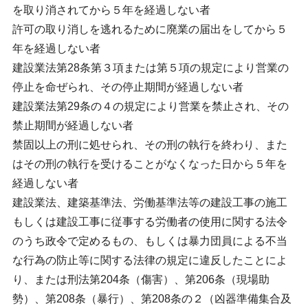
を取り消されてから５年を経過しない者
許可の取り消しを逃れるために廃業の届出をしてから５
年を経過しない者
建設業法第28条第３項または第５項の規定により営業の
停止を命ぜられ、その停止期間が経過しない者
建設業法第29条の４の規定により営業を禁止され、その
禁止期間が経過しない者
禁固以上の刑に処せられ、その刑の執行を終わり、また
はその刑の執行を受けることがなくなった日から５年を
経過しない者
建設業法、建築基準法、労働基準法等の建設工事の施工
もしくは建設工事に従事する労働者の使用に関する法令
のうち政令で定めるもの、もしくは暴力団員による不当
な行為の防止等に関する法律の規定に違反したことによ
り、または刑法第204条（傷害）、第206条（現場助
勢）、第208条（暴行）、第208条の２（凶器準備集合及