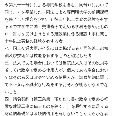
令第六十一号）による専門学校を含む。同号ロにおいて
同じ。）を卒業した（同法による専門職大学の前期課程
を修了した場合を含む。）後三年以上実務の経験を有す
る者で在学中に国土交通省令で定める学科を修めたもの
ロ 許可を受けようとする建設業に係る建設工事に関し
十年以上実務の経験を有する者
ハ 国土交通大臣がイ又はロに掲げる者と同等以上の知
識及び技術又は技能を有するものと認定した者
三 法人である場合においては当該法人又はその役員等
若しくは政令で定める使用人が、個人である場合におい
てはその者又は政令で定める使用人が、請負契約に関し
て不正又は不誠実な行為をするおそれが明らかな者でな
いこと。
四 請負契約（第三条第一項ただし書の政令で定める軽
微な建設工事に係るものを除く。）を履行するに足りる
財産的基礎又は金銭的信用を有しないことが明らかな者