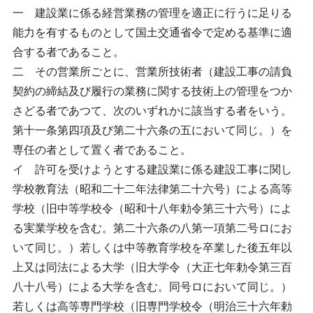
一 建設業に係る経営業務の管理を適正に行うに足りる
能力を有するものとして国土交通省令で定める基準に適
合する者であること。
二 その営業所ごとに、営業所技術者（建設工事の請負
契約の締結及び履行の業務に関する技術上の管理をつか
さどる者であつて、次のいずれかに該当する者をいう。
第十一条第四項及び第二十六条の五において同じ。）を
専任の者として置く者であること。
イ 許可を受けようとする建設業に係る建設工事に関し
学校教育法（昭和二十二年法律第二十六号）による高等
学校（旧中等学校令（昭和十八年勅令第三十六号）によ
る実業学校を含む。第二十六条の八第一項第二号ロにお
いて同じ。）若しくは中等教育学校を卒業した後五年以
上又は同法による大学（旧大学令（大正七年勅令第三百
八十八号）による大学を含む。同号ロにおいて同じ。）
若しくは高等専門学校（旧専門学校令（明治三十六年勅