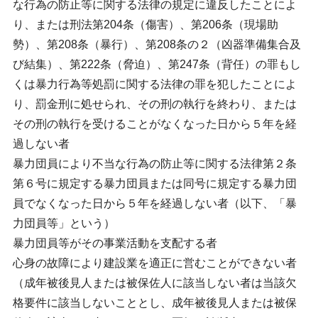
な行為の防止等に関する法律の規定に違反したことによ
り、または刑法第204条（傷害）、第206条（現場助
勢）、第208条（暴行）、第208条の２（凶器準備集合及
び結集）、第222条（脅迫）、第247条（背任）の罪もし
くは暴力行為等処罰に関する法律の罪を犯したことによ
り、罰金刑に処せられ、その刑の執行を終わり、または
その刑の執行を受けることがなくなった日から５年を経
過しない者
暴力団員により不当な行為の防止等に関する法律第２条
第６号に規定する暴力団員または同号に規定する暴力団
員でなくなった日から５年を経過しない者（以下、「暴
力団員等」という）
暴力団員等がその事業活動を支配する者
心身の故障により建設業を適正に営むことができない者
（成年被後見人または被保佐人に該当しない者は当該欠
格要件に該当しないこととし、成年被後見人または被保