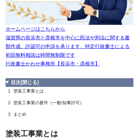
建設業法「技術検定」合格証明書
2.3.3.1
職業能力開発促進法「技能検定」合格証書
2.3.3.2
※等級区分２級→【実務３年】
ホームページはこちらから
基幹技能者 講習修了証
2.3.3.3
滋賀県の長浜市と彦根市を中心に民法や刑法に関する書
類作成、許認可の申請を承ります。特定行政書士による
誠実性の要件
2.4
初回無料相談は時間無制限です
財産的基礎の要件
2.5
行政書士かわせ事務所【長浜市・彦根市】
欠格要件等
2.6
3
まとめ
目次
[閉じる]
1
塗装工事業とは
2
塗装工事業の要件（一般/知事許可）
3
まとめ
塗装工事業とは