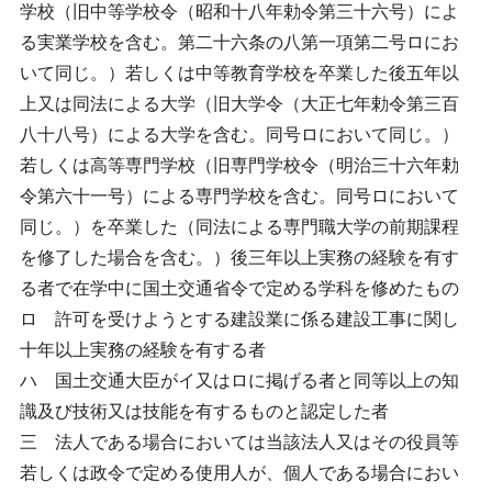
学校（旧中等学校令（昭和十八年勅令第三十六号）によ
る実業学校を含む。第二十六条の八第一項第二号ロにお
いて同じ。）若しくは中等教育学校を卒業した後五年以
上又は同法による大学（旧大学令（大正七年勅令第三百
八十八号）による大学を含む。同号ロにおいて同じ。）
若しくは高等専門学校（旧専門学校令（明治三十六年勅
令第六十一号）による専門学校を含む。同号ロにおいて
同じ。）を卒業した（同法による専門職大学の前期課程
を修了した場合を含む。）後三年以上実務の経験を有す
る者で在学中に国土交通省令で定める学科を修めたもの
ロ 許可を受けようとする建設業に係る建設工事に関し
十年以上実務の経験を有する者
ハ 国土交通大臣がイ又はロに掲げる者と同等以上の知
識及び技術又は技能を有するものと認定した者
三 法人である場合においては当該法人又はその役員等
若しくは政令で定める使用人が、個人である場合におい