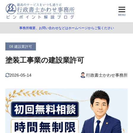
目次
MENU
事務所概要、お問い合わせなどはホームページからご覧ください
1
塗装工事業とは
塗装工事業の内容
1.1
08 建設業許可
塗装工事業の例示
1.2
塗装工事業の建設業許可
2
塗装工事業の要件（一般/知事許可）
2026-05-14
行政書士かわせ事務所
経営業務管理の要件
2.1
適切な社会保険への加入の要件
2.2
営業所技術者等（専任技術者）の要件
2.3
所定学科卒業者等
2.3.1
10年以上の実務経験者
2.3.2
資格免許等を有する者
2.3.3