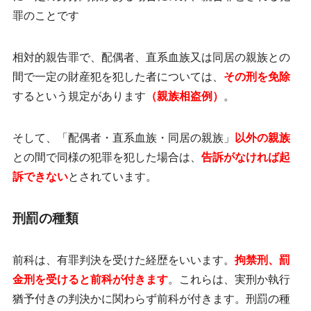
罪のことです
相対的親告罪で、
配偶者、直系血族又は同居の親族
との
間で一定の財産犯を犯した者については、
その刑を免除
するという規定があります
（親族相盗例）
。
そして、「配偶者・直系血族・同居の親族」
以外の親族
との間で同様の犯罪を犯した場合は、
告訴がなければ起
訴できない
とされています。
刑罰の種類
前科は、有罪判決を受けた経歴をいいます。
拘禁刑、罰
金刑を受けると前科が付きます
。これらは、実刑か執行
猶予付きの判決かに関わらず前科が付きます。刑罰の種