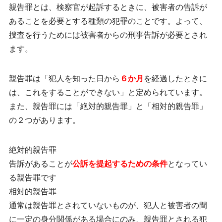
親告罪とは、検察官が起訴するときに、被害者の告訴が
あることを必要とする種類の犯罪のことです。よって、
捜査を行うためには
被害者からの刑事告訴が必要とされ
ます。
親告罪は「犯人を知った日から
６か月
を経過したときに
は、これをすることができない」と定められています。
また、親告罪には「絶対的親告罪」と「相対的親告罪」
の２つがあります。
絶対的親告罪
告訴があることが
公訴を提起するための条件
となってい
る親告罪です
相対的親告罪
通常は親告罪とされていないものが、犯人と被害者の間
に一定の身分関係がある場合にのみ、親告罪とされる犯