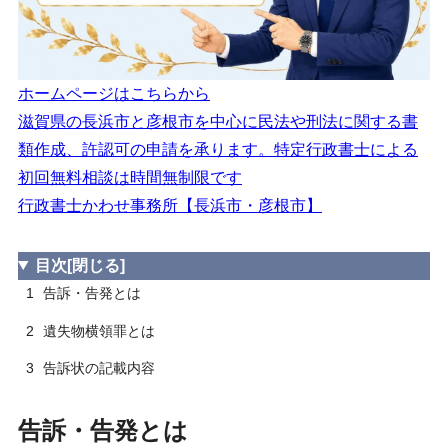
告訴事実の記載ポイント
3.2
ホームページはこちらから
滋賀県の長浜市と彦根市を中心に民法や刑法に関する書
類作成、許認可の申請を承ります。特定行政書士による
初回無料相談は時間無制限です
行政書士かわせ事務所【長浜市・彦根市】
目次
[閉じる]
1
告訴・告発とは
2
遺失物横領罪とは
3
告訴状の記載内容
告訴・告発とは