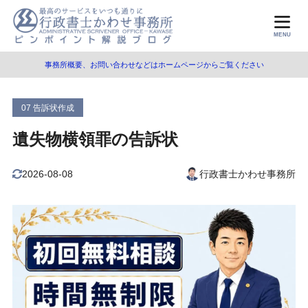
目次
MENU
事務所概要、お問い合わせなどはホームページからご覧ください
1
告訴・告発とは
告訴とは
1.1
07 告訴状作成
告発とは
1.2
遺失物横領罪の告訴状
被害届とは
1.3
2026-08-08
行政書士かわせ事務所
刑事告訴の方法・手順
1.4
親告罪とは
1.5
刑罰の種類
1.6
2
遺失物横領罪とは
3
告訴状の記載内容
告訴状の様式と記載内容
3.1