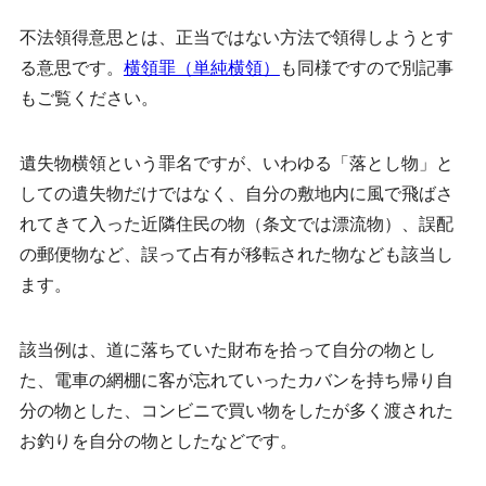
不法領得意思とは、正当ではない方法で領得しようとす
る意思です。
横領罪（単純横領）
も同様ですので別記事
もご覧ください。
遺失物横領という罪名ですが、いわゆる「落とし物」と
しての遺失物だけではなく、自分の敷地内に風で飛ばさ
れてきて入った近隣住民の物（条文では漂流物）、誤配
の郵便物など、誤って占有が移転された物なども該当し
ます。
該当例は、道に落ちていた財布を拾って自分の物とし
た、電車の網棚に客が忘れていったカバンを持ち帰り自
分の物とした、コンビニで買い物をしたが
多く渡された
お釣り
を自分の物としたなどです。