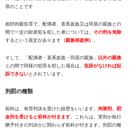
罪のことです
相対的親告罪で、
配偶者、直系血族又は同居の親族
との
間で一定の財産犯を犯した者については、
その刑を免除
するという規定があります
（親族相盗例）
。
そして、「配偶者・直系血族・同居の親族」
以外の親族
との間で同様の犯罪を犯した場合は、
告訴がなければ起
訴できない
とされています。
刑罰の種類
前科は、有罪判決を受けた経歴をいいます。
拘禁刑、罰
金刑を受けると前科が付きます
。これらは、実刑か執行
猶予付きの判決かに関わらず前科が付きます。刑罰の種