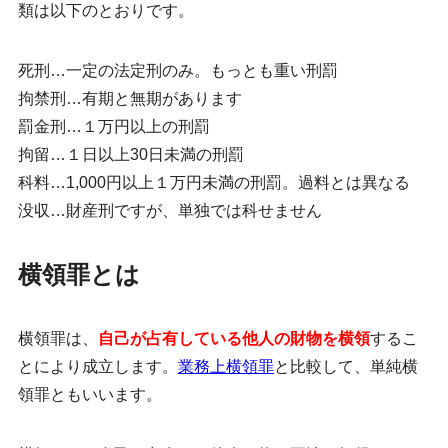
類は以下のとおりです。
死刑…一定の法定刑のみ。もっとも重い刑罰
拘禁刑…有期と無期があります
罰金刑…１万円以上の刑罰
拘留…１日以上30日未満の刑罰
科料…1,000円以上１万円未満の刑罰。過料とは異なる
没収…財産刑ですが、単独では科せません
横領罪とは
横領罪は、
自己が占有している他人の財物を横領
するこ
とにより成立します。
業務上横領罪
と比較して、単純横
領罪ともいいます。