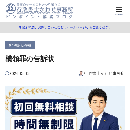
目次
MENU
事務所概要、お問い合わせなどはホームページからご覧ください
1
告訴・告発とは
告訴とは
1.1
07 告訴状作成
告発とは
1.2
横領罪の告訴状
被害届とは
1.3
2026-08-08
行政書士かわせ事務所
刑事告訴の方法・手順
1.4
親告罪とは
1.5
刑罰の種類
1.6
2
横領罪とは
3
告訴状の記載内容
告訴状の様式と記載内容
3.1