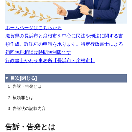
告訴事実の記載ポイント
3.2
ホームページはこちらから
滋賀県の長浜市と彦根市を中心に民法や刑法に関する書
類作成、許認可の申請を承ります。特定行政書士による
初回無料相談は時間無制限です
行政書士かわせ事務所【長浜市・彦根市】
目次
[閉じる]
1
告訴・告発とは
2
横領罪とは
3
告訴状の記載内容
告訴・告発とは