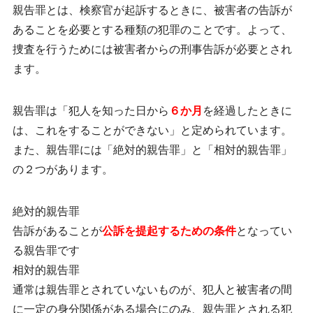
親告罪とは、検察官が起訴するときに、被害者の告訴が
あることを必要とする種類の犯罪のことです。よって、
捜査を行うためには
被害者からの刑事告訴が必要とされ
ます。
親告罪は「犯人を知った日から
６か月
を経過したときに
は、これをすることができない」と定められています。
また、親告罪には「絶対的親告罪」と「相対的親告罪」
の２つがあります。
絶対的親告罪
告訴があることが
公訴を提起するための条件
となってい
る親告罪です
相対的親告罪
通常は親告罪とされていないものが、犯人と被害者の間
に一定の身分関係がある場合にのみ、親告罪とされる犯