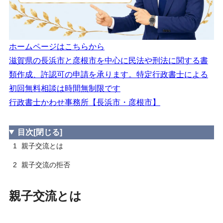
ホームページはこちらから
滋賀県の長浜市と彦根市を中心に民法や刑法に関する書
類作成、許認可の申請を承ります。特定行政書士による
初回無料相談は時間無制限です
行政書士かわせ事務所【長浜市・彦根市】
目次
[閉じる]
1
親子交流とは
2
親子交流の拒否
親子交流とは