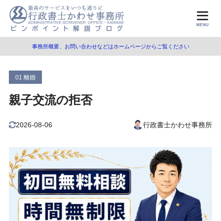
目次
MENU
事務所概要、お問い合わせなどはホームページからご覧ください
1
親子交流とは
2
親子交流の拒否
01 離婚
親子交流が制限されるケース
2.1
親子交流の拒否
親権者が親子交流を拒否する
2.2
2026-08-06
行政書士かわせ事務所
子が親子交流を拒否する
2.3