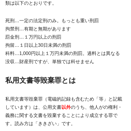
類は以下のとおりです。
死刑…一定の法定刑のみ。もっとも重い刑罰
拘禁刑…有期と無期があります
罰金刑…１万円以上の刑罰
拘留…１日以上30日未満の刑罰
科料…1,000円以上１万円未満の刑罰。過料とは異なる
没収…財産刑ですが、単独では科せません
私用文書等毀棄罪とは
私用文書等毀棄罪（電磁的記録も含むため「等」と記載
しています）は、公用文書
以外
のうち、
他人がの権利・
義務に関する文書
を毀棄することにより成立する罪で
す。読み方は「ききざい」です。