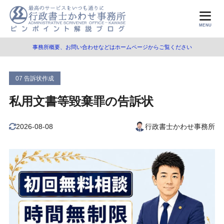
目次
MENU
事務所概要、お問い合わせなどはホームページからご覧ください
1
告訴・告発とは
告訴とは
1.1
07 告訴状作成
告発とは
1.2
私用文書等毀棄罪の告訴状
被害届とは
1.3
2026-08-08
行政書士かわせ事務所
刑事告訴の方法・手順
1.4
親告罪とは
1.5
刑罰の種類
1.6
2
私用文書等毀棄罪とは
3
告訴状の記載内容
告訴状の様式と記載内容
3.1