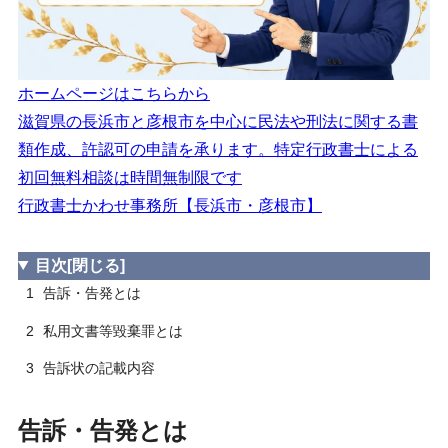
告訴事実の記載ポイント
3.2
ホームページはこちらから
滋賀県の長浜市と彦根市を中心に民法や刑法に関する書
類作成、許認可の申請を承ります。特定行政書士による
初回無料相談は時間無制限です
行政書士かわせ事務所【長浜市・彦根市】
目次
[閉じる]
1
告訴・告発とは
2
私用文書等毀棄罪とは
3
告訴状の記載内容
告訴・告発とは