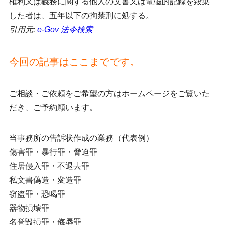
権利又は義務に関する他人の文書又は電磁的記録を毀棄
した者は、五年以下の拘禁刑に処する。
引用元:
e-Gov 法令検索
今回の記事はここまでです。
ご相談・ご依頼をご希望の方はホームページをご覧いた
だき、ご予約願います。
当事務所の告訴状作成の業務（代表例）
傷害罪・暴行罪・脅迫罪
住居侵入罪・不退去罪
私文書偽造・変造罪
窃盗罪・恐喝罪
器物損壊罪
名誉毀損罪・侮辱罪