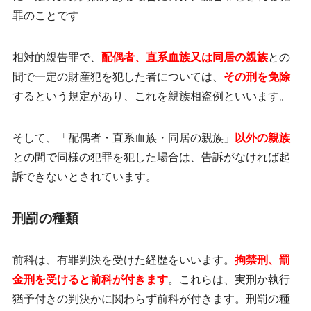
罪のことです
相対的親告罪で、
配偶者、直系血族又は同居の親族
との
間で一定の財産犯を犯した者については、
その刑を免除
するという規定があり、これを
親族相盗例
といいます。
そして、「配偶者・直系血族・同居の親族」
以外の親族
との間で同様の犯罪を犯した場合は、
告訴がなければ起
訴できない
とされています。
刑罰の種類
前科は、有罪判決を受けた経歴をいいます。
拘禁刑、罰
金刑を受けると前科が付きます
。これらは、実刑か執行
猶予付きの判決かに関わらず前科が付きます。刑罰の種