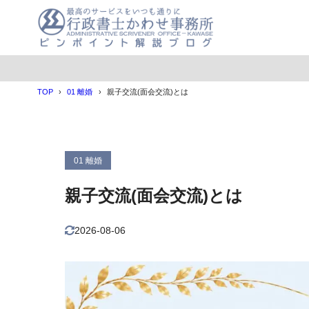
目次
TOP
01 離婚
親子交流(面会交流)とは
1
親子交流とは
2
親子交流の停
3
親子交流が認
01 離婚
4
親子交流の取
親子交流(面会交流)とは
5
離婚協議書へ
6
親子交流と養
2026-08-06