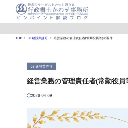
目次
TOP
08 建設業許可
経営業務の管理責任者(常勤役員等)の要件
1
経営業務の管
2
常勤役員等の
常勤役員
2.1
08 建設業許可
常勤役員
2.2
経営業務の管理責任者(常勤役員
3
常勤役員等の
個人事業
3.1
2026-04-09
法人の役
3.2
確認資料
3.3
過去に経
3.4