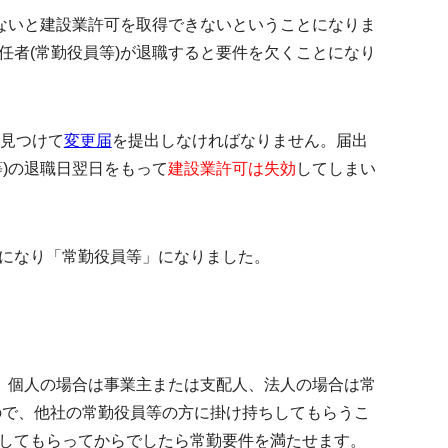
いないと建設業許可を取得できないということになりま
任者(常勤役員等)が退職すると要件を欠くことになり
見つけて
変更届
を提出しなければなりません。届出
)の退職日翌日をもって
建設業許可は失効
してしまい
になり「常勤役員等」になりました。
、個人の場合は
事業主または支配人
、法人の場合は
常
ので、他社の常勤役員等の方に掛け持ちしてもらうこ
してもらってからでしたら常勤要件を満たせます。