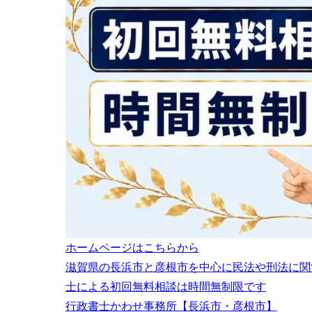
4
常勤性確認資
5
まとめ
ホームページはこちらから
滋賀県の長浜市と彦根市を中心に民法や刑法に関
士による初回無料相談は時間無制限です
行政書士かわせ事務所【長浜市・彦根市】