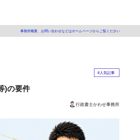
事務所概要、お問い合わせなどはホームページからご覧ください
理責任者(常勤役員等)とは
要件
等になれる人
#人気記事
等の要件における注意事項
等)の要件
確認資料
主が常勤役員等になる場合の確認資料
行政書士かわせ事務所
員が常勤役員等になる場合の確認資料
の注意事項
営業務の管理責任者だった者、令第３条使用人の経験の場合