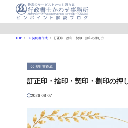
目次
TOP
06 契約書作成
訂正印・捨印・契印・割印の押し方
1
訂正印の押し
欄外に「
1.1
数字の記
1.2
06 契約書作成
2
捨印の押し方
訂正印・捨印・契印・割印の押
3
契印の押し方
4
割印の押し方
2026-08-07
5
署名押印は記
署名押印
5.1