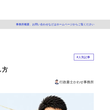
事務所概要、お問い合わせなどはホームページからご覧ください
方
削除」「加入」「訂正」と記載する方法
入について
#人気記事
し方
行政書士かわせ事務所
載内容を理解した上で
と記名押印