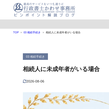
目次
TOP
03 相続手続き
相続人に未成年者がいる場合
1
遺産分割協議
遺産分割
1.1
遺産分割
1.2
03 相続手続き
2
未成年者が相
相続人に未成年者がいる場合
未成年者
2.1
利益相反
2.2
2026-08-06
利益
2.2.1
利益
2.2.2
特別代理
2.3