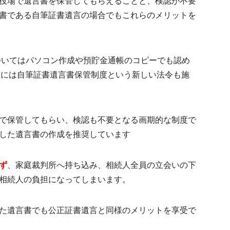
役場で遺言書を保管してもらえることと、検認が不要
書である自筆証書遺言の場合でもこれらのメリットを
についてはパソコン作成や預貯金通帳のコピーでも認め
日には
自筆証書遺言書保管制度
という新しい法令も施
で保管
してもらい、
検認も不要
となる画期的な制度で
した遺言書の作成を推奨しています
ず
、家庭裁判所へ持ち込み、相続人全員の立会いの下
相続人の負担になってしまいます。
た遺言書でも公正証書遺言と同様のメリットを享受で