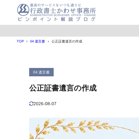
目次
TOP
04 遺言書
公正証書遺言の作成
1
公正証書遺言
2
公正証書遺言
（１）公
2.1
04 遺言書
（２）公
2.2
公正証書遺言の作成
（３）再
2.3
（４）公
2.4
2026-08-07
3
公正証書遺言
4
遺言書の法改
5
遺言書を書き